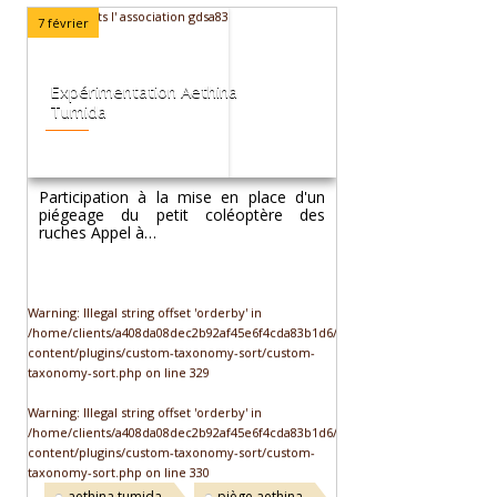
7 février
Expérimentation Aethina
Tumida
Participation à la mise en place d'un
piégeage du petit coléoptère des
ruches Appel à…
Warning
: Illegal string offset 'orderby' in
/home/clients/a408da08dec2b92af45e6f4cda83b1d6/web/wp-
content/plugins/custom-taxonomy-sort/custom-
taxonomy-sort.php
on line
329
Warning
: Illegal string offset 'orderby' in
/home/clients/a408da08dec2b92af45e6f4cda83b1d6/web/wp-
content/plugins/custom-taxonomy-sort/custom-
taxonomy-sort.php
on line
330
aethina tumida
piège aethina