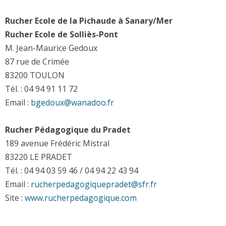
Rucher Ecole de la Pichaude à Sanary/Mer
Rucher Ecole de Solliès-Pont
M. Jean-Maurice Gedoux
87 rue de Crimée
83200 TOULON
Tél. : 04 94 91 11 72
Email :
bgedoux
@
wanadoo.fr
Rucher Pédagogique du Pradet
189 avenue Frédéric Mistral
83220 LE PRADET
Tél. : 04 94 03 59 46 / 04 94 22 43 94
Email :
rucherpedagogiquepradet
@
sfr.fr
Site :
www.rucherpedagogique.com