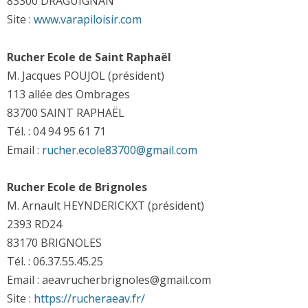
83300 DRAGUIGNAN
Site :
www.varapiloisir.com
Rucher Ecole de Saint Raphaël
M. Jacques POUJOL (président)
113 allée des Ombrages
83700 SAINT RAPHAËL
Tél. : 04 94 95 61 71
Email :
rucher.ecole83700
@
gmail.com
Rucher Ecole de Brignoles
M. Arnault HEYNDERICKXT (président)
2393 RD24
83170 BRIGNOLES
Tél. : 06.37.55.45.25
Email : aeavrucherbrignoles@gmail.com
Site :
https://rucheraeav.fr/