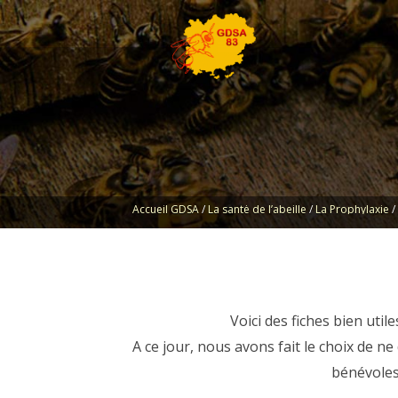
Accueil GDSA
/
La santé de l’abeille
/
La Prophylaxie
Voici des fiches bien uti
A ce jour, nous avons fait le choix de ne
bénévoles