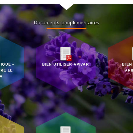
Documents complémentaires
IQUE –
BIEN UTILISER APIVAR
BIEN
TRE LE
API
A