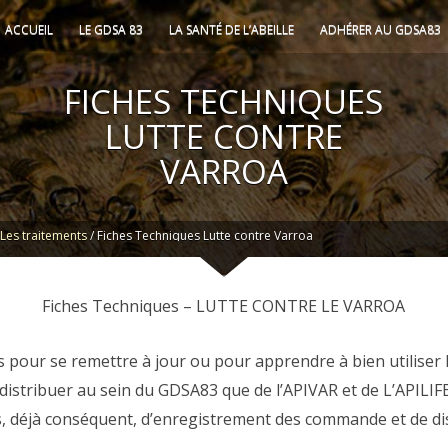
ACCUEIL
LE GDSA 83
LA SANTÉ DE L’ABEILLE
ADHÉRER AU GDSA83
FICHES TECHNIQUES
LUTTE CONTRE
VARROA
/
Les traitements
/
Fiches Techniques Lutte contre Varroa
Fiches Techniques – LUTTE CONTRE LE VARROA
les pour se remettre à jour ou pour apprendre à bien utiliser
 distribuer au sein du GDSA83 que de l’APIVAR et de L’APILIFE
, déjà conséquent, d’enregistrement des commande et de dis