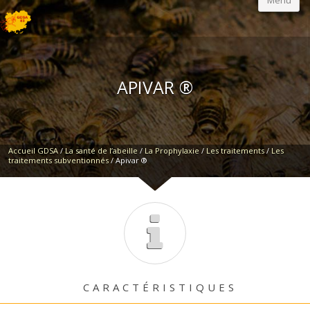
Menu
APIVAR ®
Accueil GDSA
/
La santé de l’abeille
/
La Prophylaxie
/
Les traitements
/
Les
traitements subventionnés
/
Apivar ®
CARACTÉRISTIQUES